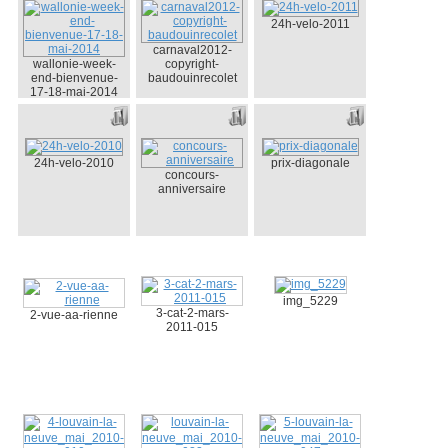
24h-velo-2011
carnaval2012-
wallonie-week-
copyright-
end-bienvenue-
baudouinrecolet
17-18-mai-2014
24h-velo-2010
prix-diagonale
concours-
anniversaire
img_5229
3-cat-2-mars-
2-vue-aa-rienne
2011-015